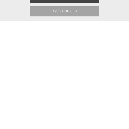
Kontakt mig
AFVIS COOKIES
HERREKOLLEKTION
KVINDEKOLLEKTION
SPECIALOPGAVER