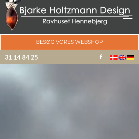
Gå
til
hovedindhold
BESØG VORES WEBSHOP
31 14 84 25