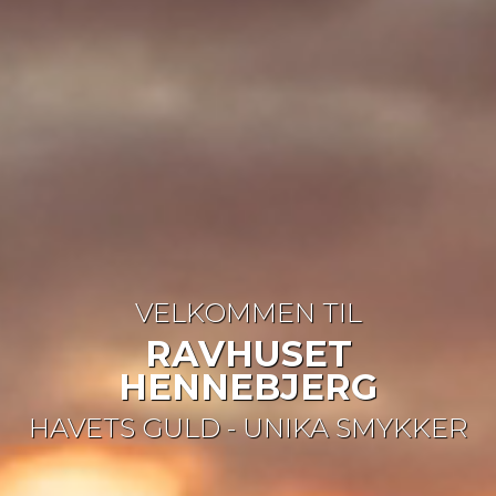
VELKOMMEN TIL
RAVHUSET
HENNEBJERG
HAVETS GULD - UNIKA SMYKKER