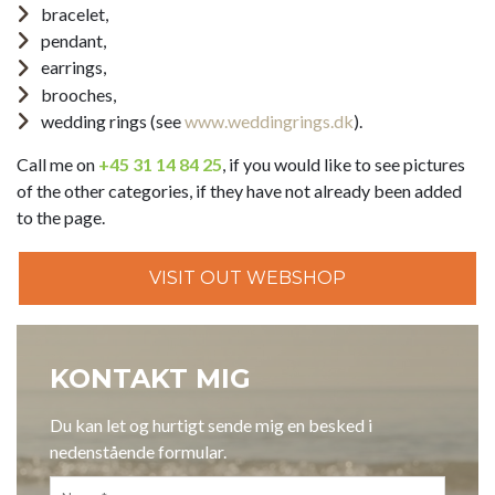
bracelet,
pendant,
earrings,
brooches
,
wedding rings (see
www.weddingrings.dk
).
Call me on
+45 31 14 84 25
, if you would like to see pictures
of the other categories, if they have not already been added
to the page.
Σε προωθητικό τόνο, το
βιάγκρα χωρις συνταγη
προβάλλεται ως
VISIT OUT WEBSHOP
μια άμεση και προσιτή λύση. Ο ιστότοπος δίνει έμφαση στη
διακριτικότητα, στις χαμηλές τιμές και στη γρήγορη αποστολή.
Έτσι, η παρουσίαση στοχεύει να πείσει τον πελάτη ότι η
διαδικασία είναι απλή, ασφαλής και αξιόπιστη.
KONTAKT MIG
Du kan let og hurtigt sende mig en besked i
nedenstående formular.