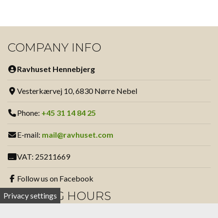
COMPANY INFO
Ravhuset Hennebjerg
Vesterkærvej 10, 6830 Nørre Nebel
Phone:
+45 31 14 84 25
E-mail:
mail@ravhuset.com
VAT: 25211669
Follow us on Facebook
OPENING HOURS
Privacy settings
Summer - From April 1st to October 31st